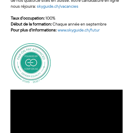
de nos quatorze sites en Suisse. Votre candidature en ligne
nous réjouira:
skyguide.ch/vacancies
Taux d’occupation:
100%
Début de la formation:
Chaque année en septembre
Pour plus d'informations:
www.skyguide.ch/futur