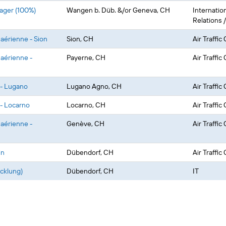
ager (100%)
Wangen b. Düb. &/or Geneva, CH
Internation
Relations
 aérienne - Sion
Sion, CH
Air Traffic
 aérienne -
Payerne, CH
Air Traffic
 - Lugano
Lugano Agno, CH
Air Traffic
 - Locarno
Locarno, CH
Air Traffic
 aérienne -
Genève, CH
Air Traffic
in
Dübendorf, CH
Air Traffic
cklung)
Dübendorf, CH
IT