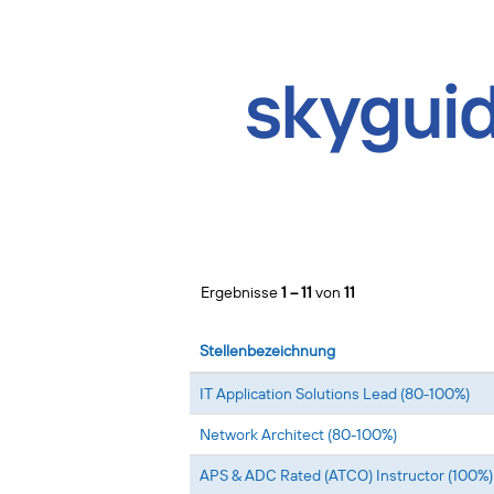
(aktuelle
Startseite
|
bei Skyguide
Seite)
Suchergebnisse für
"".
Mehr Optionen anzeigen
Ergebnisse
1 – 11
von
11
Stellenbezeichnung
IT Application Solutions Lead (80-100%)
Network Architect (80-100%)
APS & ADC Rated (ATCO) Instructor (100%)